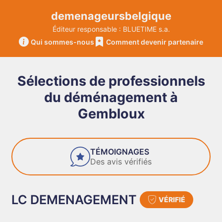
demenageursbelgique
Éditeur responsable : BLUETIME s.a.
Qui sommes-nous
Comment devenir partenaire
Sélections de professionnels
du déménagement à
Gembloux
FIABILITÉ
Des entreprises de confiance
LC DEMENAGEMENT
VÉRIFIÉ