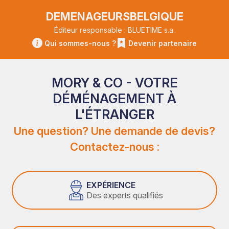
DEMENAGEURSBELGIQUE
Éditeur responsable : BLUETIME s.a.
Qui sommes-nous ?
Devenir partenaire
MORY & CO - VOTRE
DÉMÉNAGEMENT À
L'ÉTRANGER
Une question? Une demande de devis?
Contactez-nous :
EXPÉRIENCE
Des experts qualifiés