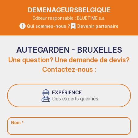
DEMENAGEURSBELGIQUE
Éditeur responsable : BLUETIME s.a.
Qui sommes-nous ?
Devenir partenaire
AUTEGARDEN - BRUXELLES
Une question? Une demande de devis?
Contactez-nous :
EXPÉRIENCE
Des experts qualifiés
Nom *