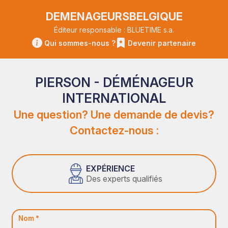
DEMENAGEURSBELGIQUE
Éditeur responsable : BLUETIME s.a.
Qui sommes-nous ?
Devenir partenaire
PIERSON - DÉMÉNAGEUR
INTERNATIONAL
Une question? Une demande de devis?
Contactez-nous :
EXPÉRIENCE
Des experts qualifiés
Nom *